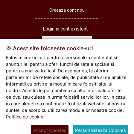
Creeaza cont nou
Login in cont existent
🍪 Acest site foloseste cookie-uri
Folosim cookie-uri pentru a personaliza continutul si
Login
anunturile, pentru a oferi functii de retele sociale si
pentru a analiza traficul. De asemenea, le oferim
partenerilor de retele sociale, de publicitate si de analize
Vezi cos
informatii cu privire la modul in care folositi site-ul
comenzi
nostru. Acestia le pot combina cu alte informatii oferite
de dvs. sau culese in urma folosirii serviciilor lor. In cazul
Toate drepturile rezervate © 2026
in care alegeti sa continuati să utilizati website-ul nostru,
sunteti de acord cu utilizarea modulelor noastre cookie.
Politica de cookie
Accept Cookies
Personalizeaza Cookies