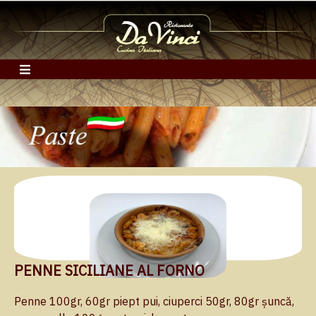
PENNE SICILIANE AL FORNO
Penne 100gr, 60gr piept pui, ciuperci 50gr, 80gr șuncă,