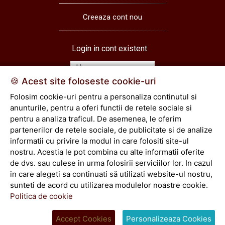
Creeaza cont nou
Login in cont existent
🍪 Acest site foloseste cookie-uri
Folosim cookie-uri pentru a personaliza continutul si
Login
anunturile, pentru a oferi functii de retele sociale si
pentru a analiza traficul. De asemenea, le oferim
partenerilor de retele sociale, de publicitate si de analize
Vezi cos
informatii cu privire la modul in care folositi site-ul
comenzi
nostru. Acestia le pot combina cu alte informatii oferite
de dvs. sau culese in urma folosirii serviciilor lor. In cazul
Toate drepturile rezervate © 2026
in care alegeti sa continuati să utilizati website-ul nostru,
sunteti de acord cu utilizarea modulelor noastre cookie.
Politica de cookie
Accept Cookies
Personalizeaza Cookies