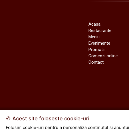
Acasa
Restaurante
Meniu
Evenimente
Promotii
Comenzi online
Contact
🍪 Acest site foloseste cookie-uri
Folosim cookie-uri pentru a personaliza continutul si anunturi