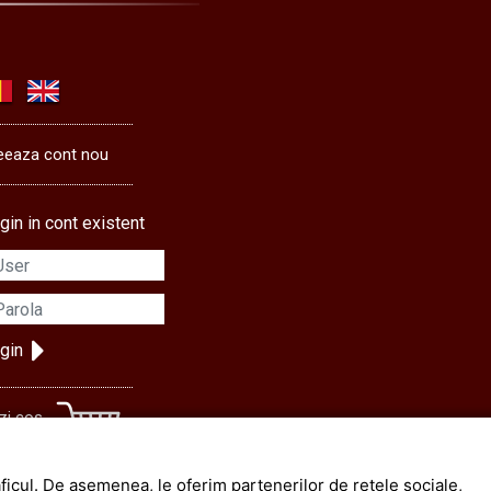
eeaza cont nou
gin in cont existent
gin
zi cos
menzi
raficul. De asemenea, le oferim partenerilor de retele sociale,