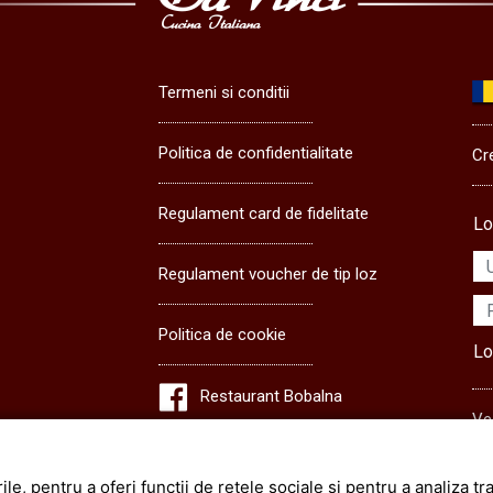
Termeni si conditii
Politica de confidentialitate
Cr
Regulament card de fidelitate
Lo
Regulament voucher de tip loz
Politica de cookie
Lo
Restaurant Bobalna
Ve
Restaurant Albert
co
Salon Events
le, pentru a oferi functii de retele sociale si pentru a analiza t